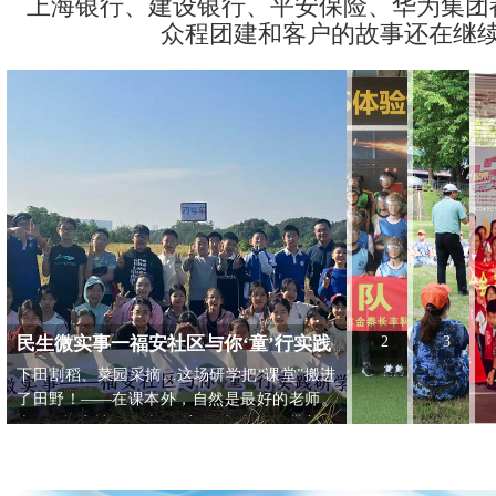
上海银行、建设银行、平安保险、华为集团都
REVIE
民生微实事一福安社区与你‘童’行实践
2
3
下田割稻、菜园采摘…这场研学把“课堂”搬进
研学活动项目
了田野！——在课本外，自然是最好的老师。
上周，福安社区的“与你‘童’行实践研学”带着一
群孩子，把课堂从教室搬到了田野间，来了一
场超接地气的“沉浸式农事体验”；第一站：稻