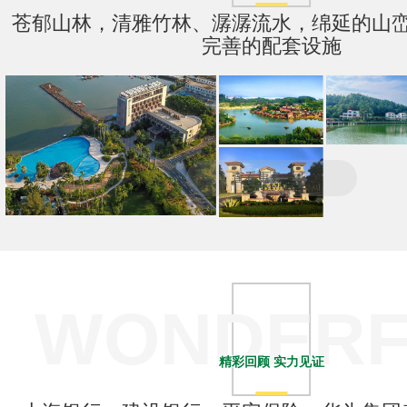
苍郁山林，清雅竹林、潺潺流水，绵延的山
BASE
完善的配套设施
深圳观澜山水田园主题活动团建拓展基地
清远静⼭湖森林湖畔⺠宿童画营地
查看更多
深圳东山珍珠岛主题活动团建基地
悦天下生态度假区/温泉体验/森林谷趣味拓展/鹿境庄园/康体疗养
WONDERF
精彩回顾 实力见证