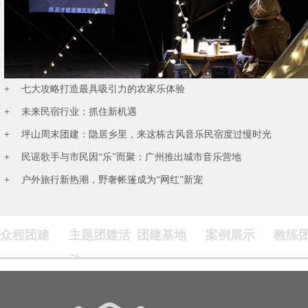
七大攻略打造最具吸引力的农家乐体验
未来民宿行业：抓住新机遇
坪山周末团建：隐居乡里，来这栋古风音乐民宿度过慢时光
民谣歌手与市民因“乐”而聚：广州推出城市音乐营地
户外旅行新热潮，野奢帐篷成为“网红”新宠
众程团建
主题团建活
团建基地
案例展示
教练
动