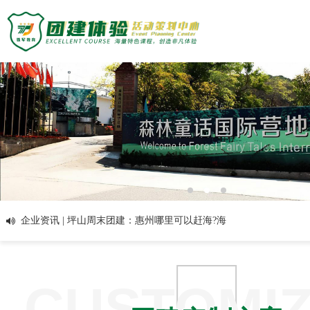
是形式，而是心与心的靠近
企业资讯 | 户外主题团建活动：让松散的个体，凝
聚成无坚不摧的集体
企业资讯 | 深圳拓展活动公司：让团队在放松中蓄
力，在互动中成长
培训动态 | 在放松中蓄力，在互动中成长：户外主
题团建活动团队拓展活动
企业资讯 | 感恩相遇金龟时光 · ​全包式团建坪山团
主题团建活动
建活动
企业资讯 | 拓展训练心得：震憾下的理念，体验下
主题团建系列
的感悟
拓展课堂 | 你知道团队拓展训练得到的五大要素
定制化方案
户外达人计划
吗？
培训动态 | 拓展培训的意义在于提高沟通管理能
匠人制作系列
力，增强自信
拓展课堂 | 团战团队拓展-企业为什么要选择拓展
团建基地
音乐释压系列
培训的根本要点
拓展课堂 | 拓展培训对于具有管理潜力的人才到底
数字团建系列
旅游主题小镇
有什么作用？
拓展课堂 | 谈谈户外拓展培训与休闲旅游结合的新
案例展示
文化赋能系列
商务度假景区
1
2
3
模式
培训动态 | 经常参加户外拓展训练的团队会有什么
组织运动系列
峡谷漂流乐园
创新科技公司
不同？
企业资讯 | 坪山周末团建：惠州哪里可以赶海?海
众程团建
国防军事教育
生产制造企业
边露营的宝藏沙滩推荐
企业资讯 | 坪山周末团建：“围炉煮茶”生活｜生一
文化名胜古迹
银行保险证券
关于我们
炉烟火，围一方天地
解疑答惑 | “围炉煮茶”何以这么火？露营民宿、周
教练团队
服务顾问资询
教练团队
末流行的慢生活休闲方式
企业资讯 | 打造独特民宿：主题创意让入住别开生
教培政企机构
组织架构
特级培训师-渝生泷
CUSTOMI
联系众程
面
企业资讯 | 高端民宿与精品民宿：奢华与独特的结
拓展资讯
高级培训师-杨凯
合
拓展课堂 | 坪山周末团建：创建一个成功的民宿，