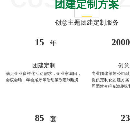
联系方式
高级培训师-张伟峰
团建定制方案
需要综合考虑四个因素
企业资讯 | 坪山周末团建：发现自然之美，享受民
高级培训师-周义军
宿之趣
企业资讯 | 坪山周末团建：金龟露营小镇，龙岗坪
高级培训师-全鹏举
地民宿之旅
企业资讯 | 同心同行、共赢未来：主题团建活动不
高级培训师-李根
创意主题团建定制服务
是形式，而是心与心的靠近
15
2000
年
团建定制
创意
满足企业多样化活动需求，企业家庭曰，
专业团建策划公司融
会议会晤，年会尾牙等活动策划定制服务
提供定制化团建方案
司团建变得充满趣味
85
23
套