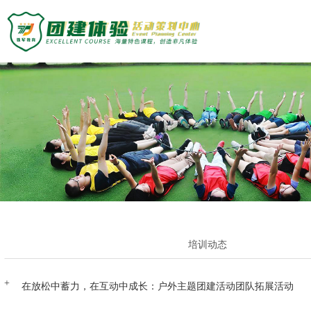
主题团建活动
主题团建系列
定制化方案
户外达人计划
匠人制作系列
团建基地
音乐释压系列
数字团建系列
旅游主题小镇
案例展示
文化赋能系列
商务度假景区
组织运动系列
峡谷漂流乐园
创新科技公司
众程团建
国防军事教育
生产制造企业
文化名胜古迹
银行保险证券
关于我们
培训动态
教练团队
服务顾问资询
教练团队
教培政企机构
组织架构
特级培训师-渝生泷
联系众程
在放松中蓄力，在互动中成长：户外主题团建活动团队拓展活动
拓展资讯
高级培训师-杨凯