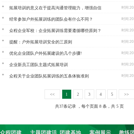
联系方式
高级培训师-张伟峰
高级培训师-周义军
时间:20
拓展培训的意义在于提高沟通管理能力，增强自信
高级培训师-全鹏举
时间:20
经常参加户外拓展训练的团队会有什么不同？
高级培训师-李根
时间:20
众程企业军校：企业拓展训练需要遵循哪些原则？
时间:20
提醒：户外拓展培训安全的三原则
时间:20
优化企业团队户外拓展建设的几个步骤!
时间:20
企业新员工团队主题式拓展培训
时间:20
众程关于企业团队拓展训练的五条体验准则
<<
1
2
3
4
5
>>
共
37
条记录 ，每个页面 8 条，共 5 页
众程团建
主题团建活
团建基地
案例展示
教练