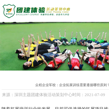
主题团建活动
主题团建系列
定制化方案
户外达人计划
匠人制作系列
团建基地
音乐释压系列
数字团建系列
旅游主题小镇
案例展示
文化赋能系列
商务度假景区
组织运动系列
峡谷漂流乐园
创新科技公司
众程团建
国防军事教育
生产制造企业
文化名胜古迹
银行保险证券
关于我们
众程企业军校：企业拓展训练需要遵循哪些原则
教练团队
服务顾问资询
教练团队
来源：
深圳主题团建体验活动策划中心
时间：
2021-
07-09
教培政企机构
组织架构
特级培训师-渝生泷
联系众程
拓展资讯
高级培训师-杨凯