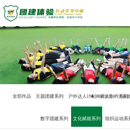
主题团建活动
主题团建系列
定制化方案
户外达人计划
匠人制作系列
团建基地
音乐释压系列
数字团建系列
旅游主题小镇
案例展示
文化赋能系列
商务度假景区
组织运动系列
峡谷漂流乐园
创新科技公司
众程团建
国防军事教育
生产制造企业
全部作品
主题团建系列
户外达人计划
匠人制作系列
网站首页
主题
文化名胜古迹
银行保险证券
关于我们
教练团队
服务顾问资询
教练团队
教培政企机构
组织架构
特级培训师-渝生泷
数字团建系列
文化赋能系列
组织运动系
联系众程
拓展资讯
高级培训师-杨凯