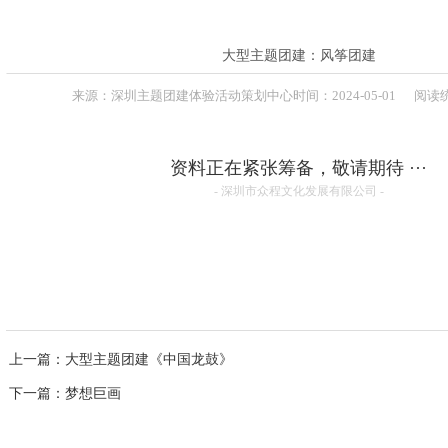
联系方式
高级培训师-张伟峰
高级培训师-周义军
高级培训师-全鹏举
大型主题团建：风筝团建
高级培训师-李根
来源：
深圳主题团建体验活动策划中心
时间：
2024-
05-01
阅读统
资料正在紧张筹备，敬请期待 ···
- 深圳市众程文化发展有限公司 -
上一篇
：大型主题团建《中国龙鼓》
下一篇
：梦想巨画