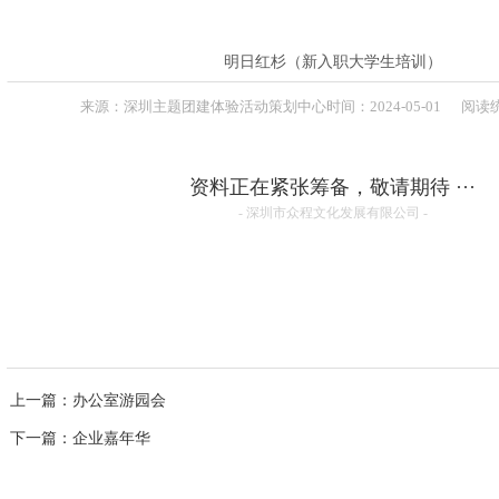
联系方式
高级培训师-张伟峰
高级培训师-周义军
高级培训师-全鹏举
明日红杉（新入职大学生培训）
高级培训师-李根
来源：
深圳主题团建体验活动策划中心
时间：
2024-
05-01
阅读统
资料正在紧张筹备，敬请期待 ···
- 深圳市众程文化发展有限公司 -
上一篇
：办公室游园会
下一篇
：企业嘉年华