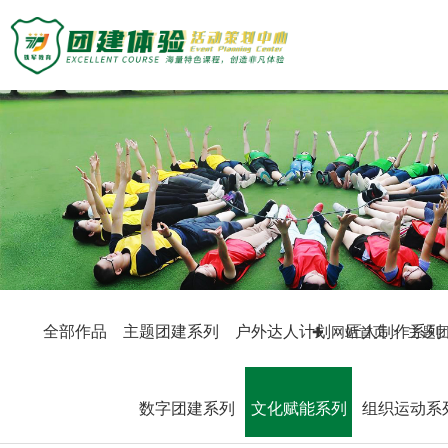
主题团建活动
主题团建系列
定制化方案
户外达人计划
匠人制作系列
团建基地
音乐释压系列
数字团建系列
旅游主题小镇
案例展示
文化赋能系列
商务度假景区
组织运动系列
峡谷漂流乐园
创新科技公司
众程团建
国防军事教育
生产制造企业
全部作品
主题团建系列
户外达人计划
匠人制作系列
网站首页
主题
文化名胜古迹
银行保险证券
关于我们
教练团队
服务顾问资询
教练团队
教培政企机构
组织架构
特级培训师-渝生泷
数字团建系列
文化赋能系列
组织运动系
联系众程
拓展资讯
高级培训师-杨凯