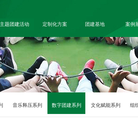
主题团建活动
定制化方案
团建基地
案例
主题团建系列
旅游主题小镇
创新科
户外达人计划
商务度假景区
生产制
匠人制作系列
峡谷漂流乐园
银行保
音乐释压系列
国防军事教育
服务顾
数字团建系列
文化名胜古迹
教培政
文化赋能系列
组织运动系列
列
音乐释压系列
数字团建系列
文化赋能系列
组