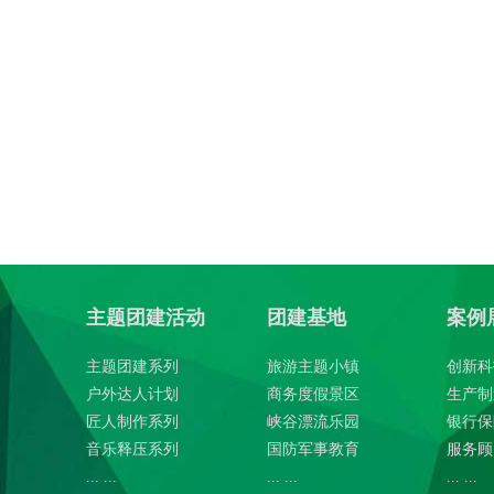
主题团建活动
团建基地
案例
主题团建系列
旅游主题小镇
创新科
户外达人计划
商务度假景区
生产制
匠人制作系列
峡谷漂流乐园
银行保
音乐释压系列
国防军事教育
服务顾
... ...
... ...
... ...