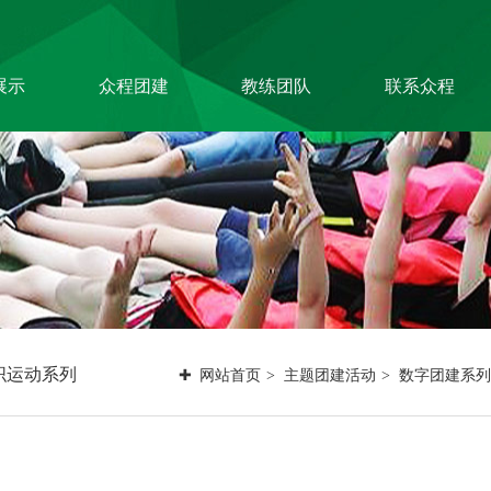
展示
众程团建
教练团队
联系众程
技公司
关于我们
特级培训师-渝生
泷
造企业
教练团队
高级培训师-杨凯
险证券
组织架构
高级培训师-张伟
问资询
拓展资讯
峰
企机构
联系方式
高级培训师-周义
军
高级培训师-全鹏
举
高级培训师-李根
织运动系列
网站首页
主题团建活动
数字团建系列