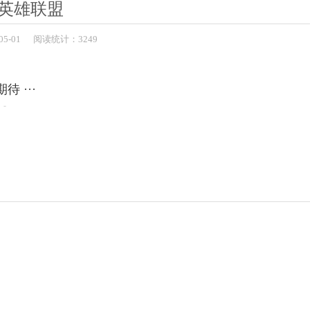
英雄联盟
05-01
阅读统计：3249
 ···
-