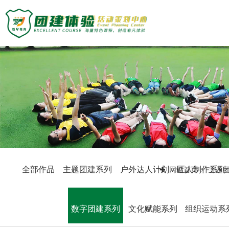
主题团建活动
主题团建系列
定制化方案
户外达人计划
匠人制作系列
团建基地
音乐释压系列
数字团建系列
旅游主题小镇
案例展示
文化赋能系列
商务度假景区
组织运动系列
峡谷漂流乐园
创新科技公司
众程团建
国防军事教育
生产制造企业
全部作品
主题团建系列
户外达人计划
匠人制作系列
网站首页
主题
文化名胜古迹
银行保险证券
关于我们
教练团队
服务顾问资询
教练团队
教培政企机构
组织架构
特级培训师-渝生泷
数字团建系列
文化赋能系列
组织运动系
联系众程
拓展资讯
高级培训师-杨凯