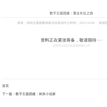
联系方式
高级培训师-张伟峰
高级培训师-周义军
高级培训师-全鹏举
数字主题团建：重走长征之路
高级培训师-李根
来源：
深圳主题团建体验活动策划中心
时间：
2025-
10-08
阅读统
资料正在紧张筹备，敬请期待 ···
- 深圳市众程文化发展有限公司 -
首页
下一篇
：数字主题团建：刺杀小说家