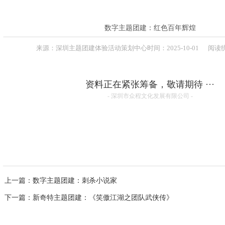
联系方式
高级培训师-张伟峰
高级培训师-周义军
高级培训师-全鹏举
数字主题团建：红色百年辉煌
高级培训师-李根
来源：
深圳主题团建体验活动策划中心
时间：
2025-
10-01
阅读统
资料正在紧张筹备，敬请期待 ···
- 深圳市众程文化发展有限公司 -
上一篇
：数字主题团建：刺杀小说家
下一篇
：新奇特主题团建：《笑傲江湖之团队武侠传》