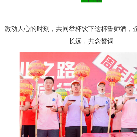
团队誓师酒
激动人心的时刻，共同举杯饮下这杯誓师酒，
长远，共念誓词