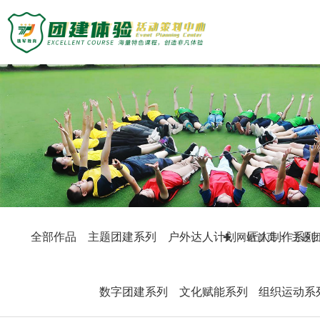
主题团建活动
主题团建系列
定制化方案
户外达人计划
匠人制作系列
团建基地
音乐释压系列
数字团建系列
旅游主题小镇
案例展示
文化赋能系列
商务度假景区
组织运动系列
峡谷漂流乐园
创新科技公司
众程团建
国防军事教育
生产制造企业
全部作品
主题团建系列
户外达人计划
匠人制作系列
网站首页
主题
文化名胜古迹
银行保险证券
关于我们
教练团队
服务顾问资询
教练团队
教培政企机构
组织架构
特级培训师-渝生泷
数字团建系列
文化赋能系列
组织运动系
联系众程
拓展资讯
高级培训师-杨凯