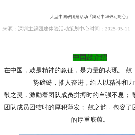
联系方式
高级培训师-张伟峰
高级培训师-周义军
高级培训师-全鹏举
大型中国鼓团建活动「舞动中华鼓动随心」
高级培训师-李根
来源：
深圳主题团建体验活动策划中心
时间：
2025-
05-11
中国鼓介绍
在中国，鼓是精神的象征，是力量的表现。 鼓
势磅礴，摧人奋进，给人以精神和力
鼓之灵，激励着团队成员拼搏时的自强不息； 
团队成员团结时的厚积薄发； 鼓之韵，包容了
的厚重底蕴。