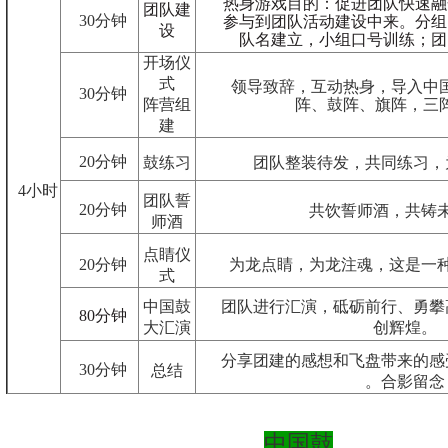
热身游戏
目的：促进团队快速融
团队建
30分钟
参与到团队活动建设中来。分组
设
队名建立，小组口号训练；团
开场仪
式
领导致辞，互动热身，导入中
30
分钟
阵、鼓阵、旗阵，三
阵营组
建
20
分钟
鼓练习
团队整装待发，共同练习，
4
小时
团队誓
20
分钟
共饮誓师酒，共铸
师酒
点睛仪
20
分钟
为龙点睛，为龙注魂，这是一
式
中国鼓
团队进行汇演，砥砺前行、勇攀
80
分钟
大汇演
创辉煌。
分享团建的感想和
飞盘
带来的感
30
分钟
总结
。
合影留念
中国鼓