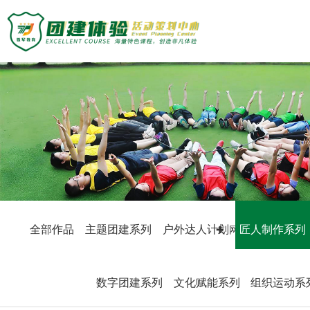
主题团建活动
主题团建系列
定制化方案
户外达人计划
匠人制作系列
团建基地
音乐释压系列
数字团建系列
旅游主题小镇
案例展示
文化赋能系列
商务度假景区
组织运动系列
峡谷漂流乐园
创新科技公司
众程团建
国防军事教育
生产制造企业
全部作品
主题团建系列
户外达人计划
匠人制作系列
网站首页
主题
文化名胜古迹
银行保险证券
关于我们
教练团队
服务顾问资询
教练团队
教培政企机构
组织架构
特级培训师-渝生泷
数字团建系列
文化赋能系列
组织运动系
联系众程
拓展资讯
高级培训师-杨凯