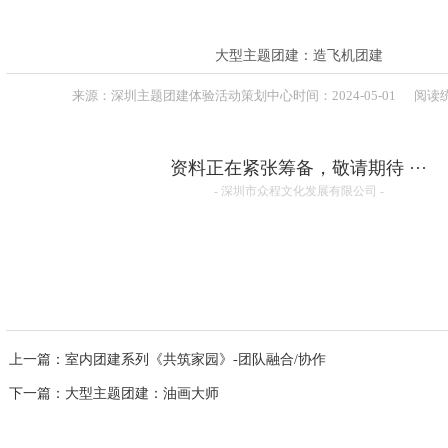
联系方式
高级培训师-张伟峰
高级培训师-周义军
高级培训师-全鹏举
大型主题团建：造飞机团建
高级培训师-李根
来源：
深圳主题团建体验活动策划中心
时间：
2024-
05-01
阅读统
资料正在紧张筹备，敬请期待 ···
- 深圳市众程文化发展有限公司 -
上一篇
：室内团建系列《共筑家园》-团队融合/协作
下一篇
：大型主题团建：油画大师