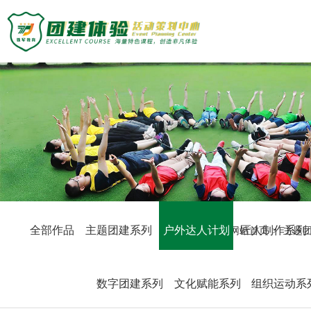
主题团建活动
主题团建系列
定制化方案
户外达人计划
匠人制作系列
团建基地
音乐释压系列
数字团建系列
旅游主题小镇
案例展示
文化赋能系列
商务度假景区
组织运动系列
峡谷漂流乐园
创新科技公司
众程团建
国防军事教育
生产制造企业
全部作品
主题团建系列
户外达人计划
匠人制作系列
网站首页
主题
文化名胜古迹
银行保险证券
关于我们
教练团队
服务顾问资询
教练团队
教培政企机构
组织架构
特级培训师-渝生泷
数字团建系列
文化赋能系列
组织运动系
联系众程
拓展资讯
高级培训师-杨凯