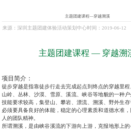
联系方式
高级培训师-张伟峰
高级培训师-周义军
高级培训师-全鹏举
主题团建课程—穿越溯溪
高级培训师-李根
来源：
深圳主题团建体验活动策划中心
时间：
2019-
06-12
主题团建课程 — 穿越溯
项目简介：
徒步穿越是指靠徒步行走去完成起点到终点的穿越里程
山岭、丛林、沙漠、雪原、溪流、峡谷等地貌的一种户
技能要求较高，集登山、攀岩、漂流、溯溪、野外生存
必须要具备良好的体能，稳定的心理素质和道德水准，
人的团队精神。
所谓溯溪，是由峡谷溪流的下游向上游，克报地形上的