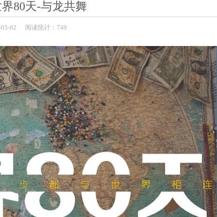
界80天-与龙共舞
-
05-02
阅读统计：749