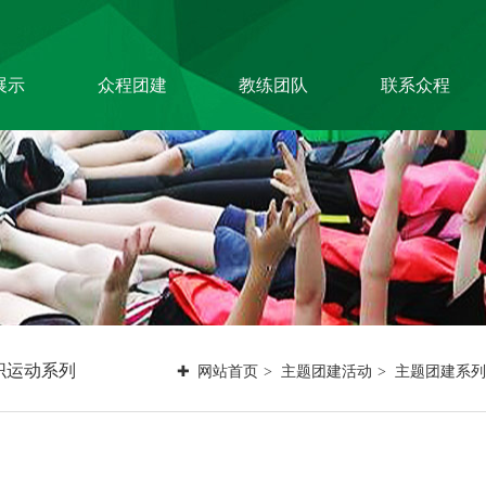
展示
众程团建
教练团队
联系众程
技公司
关于我们
特级培训师-渝生
泷
造企业
教练团队
高级培训师-杨凯
险证券
组织架构
高级培训师-张伟
问资询
拓展资讯
峰
企机构
联系方式
高级培训师-周义
军
高级培训师-全鹏
举
高级培训师-李根
织运动系列
网站首页
主题团建活动
主题团建系列