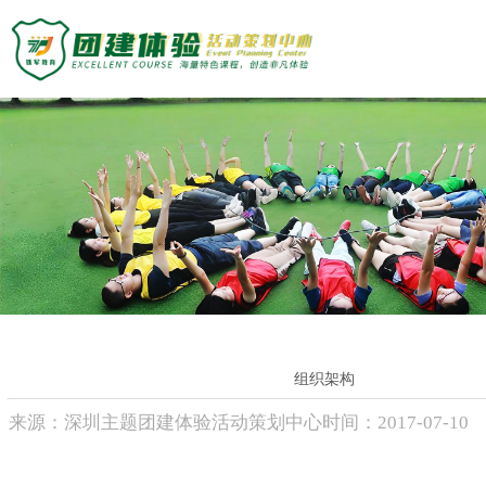
主题团建活动
主题团建系列
定制化方案
户外达人计划
匠人制作系列
团建基地
音乐释压系列
数字团建系列
旅游主题小镇
案例展示
文化赋能系列
商务度假景区
组织运动系列
峡谷漂流乐园
创新科技公司
众程团建
国防军事教育
生产制造企业
文化名胜古迹
银行保险证券
关于我们
组织架构
教练团队
服务顾问资询
教练团队
来源：
深圳主题团建体验活动策划中心
时间：
2017-
07-10
教培政企机构
组织架构
特级培训师-渝生泷
联系众程
拓展资讯
高级培训师-杨凯